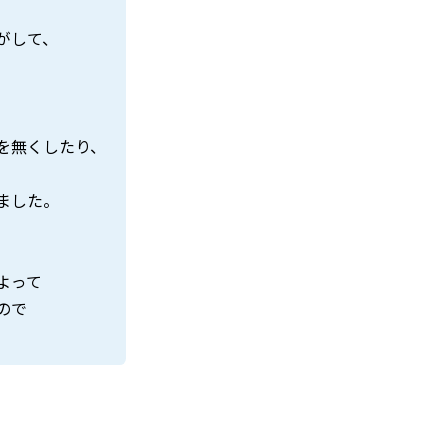
がして、
を無くしたり、
ました。
よって
ので