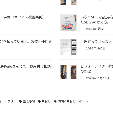
ター事例（オフィス改善実例）
いなべSDGs推進
たSDGsの考え方。
2026年1月8日
ラ”を頼っています。習慣化仲間を
「理紗ってどんな人
2026年1月5日
Perleさんにて、お片付け相談
ビフォーアフター㉓
の整理
2025年11月18日
ォーアフター
整理収納
片付け
訪問お片付けサポート