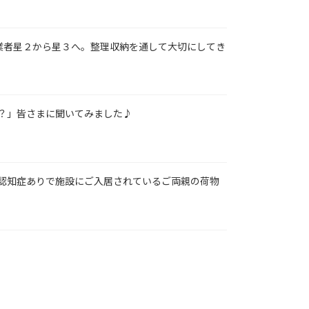
事業者星２から星３へ。整理収納を通して大切にしてき
？」皆さまに聞いてみました♪
認知症ありで施設にご入居されているご両親の荷物