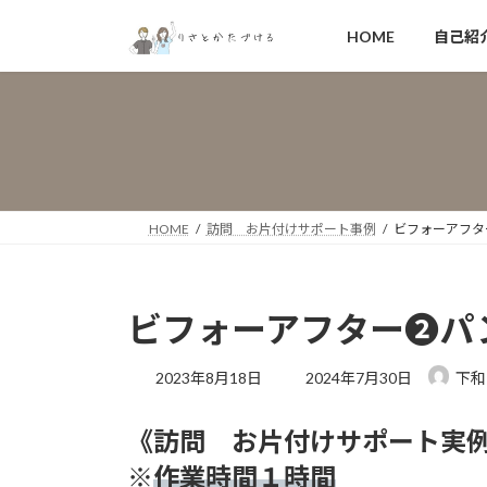
コ
ナ
HOME
自己紹
ン
ビ
テ
ゲ
ン
ー
ツ
シ
へ
ョ
ス
ン
キ
に
ッ
移
HOME
訪問 お片付けサポート事例
ビフォーアフタ
プ
動
ビフォーアフター❷パ
最
2023年8月18日
2024年7月30日
下和
終
更
《訪問 お片付けサポート実
新
日
※
作業時間１時間
時